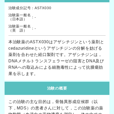
治験成分記号
：
ASTX030
治験薬一般名
：
-
（日本語）
治験薬一般名
：
-
（英 語）
本治験薬のASTX030はアザシチジンという薬剤と
cedazuridineというアザシチジンの分解を妨げる
薬剤を合わせた経口製剤です。アザシチジンは，
DNAメチルトランスフェラーゼの阻害とDNA及び
RNAへの取込みによる細胞毒性によって抗腫瘍効
果を示します。
治験の概要
この治験の主な目的は，骨髄異形成症候群（以
下，MDS）の患者さんに対して，この治験薬の薬