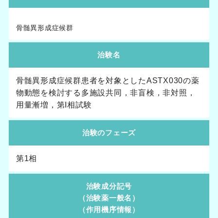
骨髄異形成症候群
治験名
骨髄異形成症候群患者を対象としたASTX030の薬
物動態を検討する多施設共同，非盲検，非対照，
用量漸増，第I相試験
治験のフェーズ
第1相
治験成分記号
（治験薬一般名）
（作用機序情報）