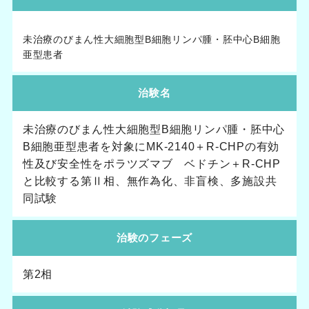
未治療のびまん性大細胞型B細胞リンパ腫・胚中心B細胞
亜型患者
治験名
未治療のびまん性大細胞型B細胞リンパ腫・胚中心
B細胞亜型患者を対象にMK-2140＋R-CHPの有効
性及び安全性をポラツズマブ ベドチン＋R-CHP
と比較する第Ⅱ相、無作為化、非盲検、多施設共
同試験
治験のフェーズ
第2相