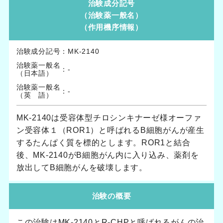
治験成分記号
（治験薬一般名）
（作用機序情報）
治験成分記号
：
MK-2140
治験薬一般名
：
-
（日本語）
治験薬一般名
：
-
（英 語）
MK-2140は受容体型チロシンキナーゼ様オーファ
ン受容体１（ROR1）と呼ばれるB細胞がんが産生
するたんぱく質を標的とします。ROR1と結合
後、MK-2140がB細胞がん内に入り込み、薬剤を
放出してB細胞がんを破壊します。
治験の概要
この治験はMK-2140とR-CHPと呼ばれるがんの治