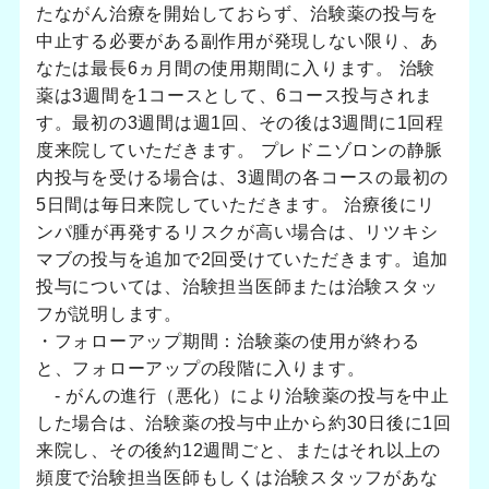
たながん治療を開始しておらず、治験薬の投与を
中止する必要がある副作用が発現しない限り、あ
なたは最長6ヵ月間の使用期間に入ります。 治験
薬は3週間を1コースとして、6コース投与されま
す。最初の3週間は週1回、その後は3週間に1回程
度来院していただきます。 プレドニゾロンの静脈
内投与を受ける場合は、3週間の各コースの最初の
5日間は毎日来院していただきます。 治療後にリ
ンパ腫が再発するリスクが高い場合は、リツキシ
マブの投与を追加で2回受けていただきます。追加
投与については、治験担当医師または治験スタッ
フが説明します。
・フォローアップ期間：治験薬の使用が終わる
と、フォローアップの段階に入ります。
- がんの進行（悪化）により治験薬の投与を中止
した場合は、治験薬の投与中止から約30日後に1回
来院し、その後約12週間ごと、またはそれ以上の
頻度で治験担当医師もしくは治験スタッフがあな