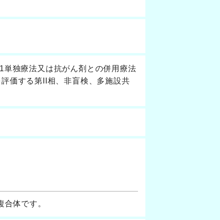
901単独療法又は抗がん剤との併用療法
評価する第II相、非盲検、多施設共
物複合体です。