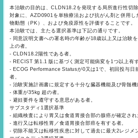
本治験の目的は、CLDN18.2を発現する局所進行性
対象に、AZD0901を単独療法および抗がん剤と併用
物動態（PK）、および免疫原性を評価することです。
本治験では、主たる選択基準は下記の通りです。
- 同意説明文書への署名時の年齢が18歳以上又は治験
上の者。
- CLDN18.2陽性である者。
- RECIST 第1.1 版に基づく測定可能病変を1つ以上
- ECOG Performance Statusが0又は1で、
者。
- 治験実施計画書に規定する十分な臓器機能及び骨髄
- 体重が35kg 超の者。
- 避妊要件を遵守する意思がある者。
サブスタディ1選択基準
- 組織検査により胃又は食道胃接合部の腺癌が確定され
- 進行又は転移性胃／食道胃接合部癌を有する者。
- 切除不能又は転移性疾患に対して過去に最大2レジ