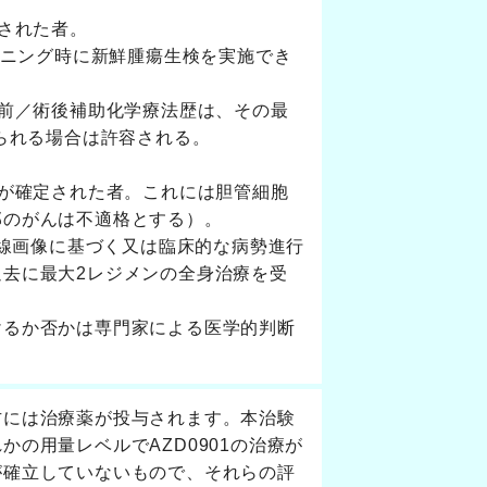
断された者。
ーニング時に新鮮腫瘍生検を実施でき
術前／術後補助化学療法歴は、その最
められる場合は許容される。
癌が確定された者。これには胆管細胞
部のがんは不適格とする）。
射線画像に基づく又は臨床的な病勢進行
去に最大2レジメンの全身治療を受
けるか否かは専門家による医学的判断
方には治療薬が投与されます。本治験
の用量レベルでAZD0901の治療が
が確立していないもので、それらの評