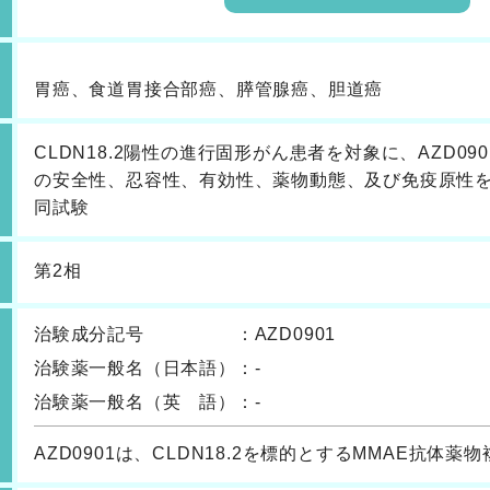
胃癌、食道胃接合部癌、膵管腺癌、胆道癌
CLDN18.2陽性の進行固形がん患者を対象に、AZD0
の安全性、忍容性、有効性、薬物動態、及び免疫原性を
同試験
第2相
治験成分記号
：
AZD0901
治験薬一般名
（日本語）
：
-
治験薬一般名
（英 語）
：
-
AZD0901は、CLDN18.2を標的とするMMAE抗体薬