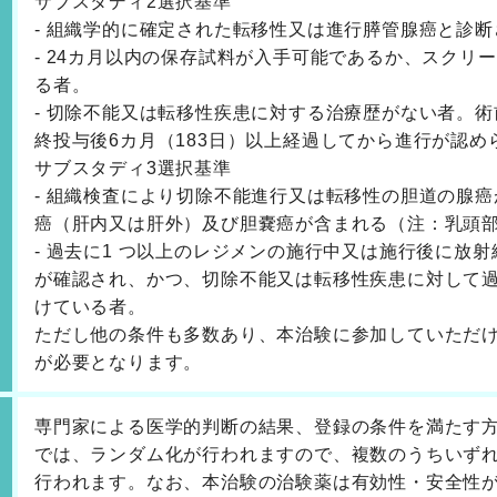
サブスタディ2選択基準
- 組織学的に確定された転移性又は進行膵管腺癌と診
- 24カ月以内の保存試料が入手可能であるか、スクリ
る者。
- 切除不能又は転移性疾患に対する治療歴がない者。
終投与後6カ月（183日）以上経過してから進行が認
サブスタディ3選択基準
- 組織検査により切除不能進行又は転移性の胆道の腺
癌（肝内又は肝外）及び胆嚢癌が含まれる（注：乳頭
- 過去に1 つ以上のレジメンの施行中又は施行後に放
が確認され、かつ、切除不能又は転移性疾患に対して過
けている者。
ただし他の条件も多数あり、本治験に参加していただ
が必要となります。
専門家による医学的判断の結果、登録の条件を満たす
では、ランダム化が行われますので、複数のうちいずれか
行われます。なお、本治験の治験薬は有効性・安全性