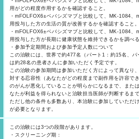
・mFOLFOX6±ベバシズマブと比較して、MK-1084
用がどの程度作用するかを確認すること。
・mFOLFOX6±ベバシズマブと比較して、MK-1084
用投与した方の生活の質が改善するかを確認すること
・mFOLFOX6±ベバシズマブと比較して、MK-1084
用投与した方が長期に健康状態を維持できるかを調べ
・参加予定期間および参加予定人数について
この治験には、世界で約477名（パート1：約15名、パ
は約28名の患者さんに参加いただく予定です。
この治験の参加期間は参加いただく方によって異なり
対する忍容性（あなたがどの程度まで副作用を許容で
のがんが悪化していることが明らかになるまで、また
なたが利益を得られないと治験担当医師が判断するま
ただし他の条件も多数あり、本治験に参加していただ
が必要となります。
この治験には3つの段階があります。
・スクリーニング期：