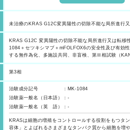
未治療のKRAS G12C変異陽性の切除不能な局所進行
KRAS G12C 変異陽性の切除不能な局所進行又は転
1084＋セツキシマブ＋mFOLFOX6の安全性及び有効性
する無作為化、多施設共同、非盲検、第Ⅲ相試験（KANDL
第3相
治験成分記号
：
MK-1084
治験薬一般名
（日本語）
：
-
治験薬一般名
（英 語）
：
-
KRASは細胞の増殖をコントロールする役割をもつタ
容体」とよばれるさまざまなタンパク質から細胞を増