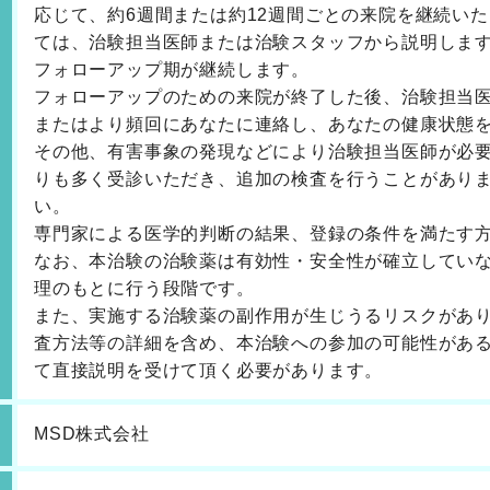
応じて、約6週間または約12週間ごとの来院を継続い
ては、治験担当医師または治験スタッフから説明しま
フォローアップ期が継続します。
フォローアップのための来院が終了した後、治験担当医
またはより頻回にあなたに連絡し、あなたの健康状態
その他、有害事象の発現などにより治験担当医師が必
りも多く受診いただき、追加の検査を行うことがあり
い。
専門家による医学的判断の結果、登録の条件を満たす
なお、本治験の治験薬は有効性・安全性が確立してい
理のもとに行う段階です。
また、実施する治験薬の副作用が生じうるリスクがあ
査方法等の詳細を含め、本治験への参加の可能性があ
て直接説明を受けて頂く必要があります。
MSD株式会社