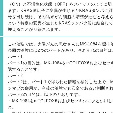
（ON）と不活性化状態（OFF）をスイッチのように
ます。KRAS遺伝子に変異が生じるとKRASタンパク
号を出し続け、その結果がん細胞の増殖が進むと考えられて
という特定の変異が生じたKRASタンパク質に結合し
抑えることが期待されます。
この治験では、大腸がんの患者さんにMK-1084を標
今回の治験には2つのパートがあり、それぞれの目的は
パート1
パート1の目的は、MK-1084をmFOLFOX6および
認することです。
パート2
パート2は、パート1で得られた情報を検討した上で、MK-
シマブの併用が、今後の治験でも安全であると判断さ
パート2の目的は、以下のとおりです。
・MK-1084をmFOLFOX6およびセツキシマブと併
と。