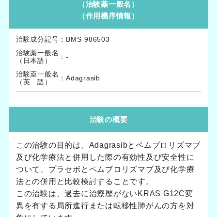
（治験薬一般名）
（作用機序情報）
治験成分記号
：
BMS-986503
治験薬一般名
：
-
（日本語）
治験薬一般名
：
Adagrasib
（英 語）
治験の概要
この治験の目的は、Adagrasibとペムブロリズマブ
及び化学療法と併用した際の有効性及び安全性に
ついて、プラセボとペムブロリズマブ及び化学療
法との併用と比較検討することです。
この治験は、過去に治療歴がないKRAS G12C変
異を有する局所進行または転移性肺がんの方を対