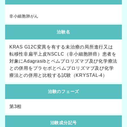
非小細胞肺がん
治験名
KRAS G12C変異を有する未治療の局所進行又は
転移性非扁平上皮NSCLC（非小細胞肺癌）患者を
対象にAdagrasibとペムブロリズマブ及び化学療法
との併用をプラセボとペムブロリズマブ及び化学
療法との併用と比較する試験（KRYSTAL-4）
治験のフェーズ
第3相
治験成分記号