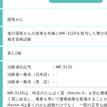
固形がん
進行固形がんの患者を対象にMK-3120を投与した際
相非盲検試験
第1-2相
治験成分記号
：
MK-3120
治験薬一般名
（日本語）
：
-
治験薬一般名
（英 語）
：
-
MK-3120は、特定のたんぱく質（Nectin-4）を
く質に結合し、毒素を用いて腫瘍細胞を殺傷すること
Nectin-4は多くのがん細胞だけでなく、一部の正常