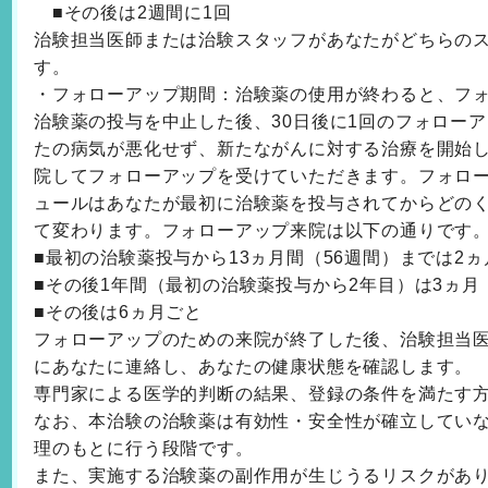
■その後は2週間に1回
治験担当医師または治験スタッフがあなたがどちらの
す。
・フォローアップ期間：治験薬の使用が終わると、フ
治験薬の投与を中止した後、30日後に1回のフォロー
たの病気が悪化せず、新たながんに対する治療を開始しない
院してフォローアップを受けていただきます。フォロ
ュールはあなたが最初に治験薬を投与されてからどの
て変わります。フォローアップ来院は以下の通りです
■最初の治験薬投与から13ヵ月間（56週間）までは2ヵ
■その後1年間（最初の治験薬投与から2年目）は3ヵ月
■その後は6ヵ月ごと
フォローアップのための来院が終了した後、治験担当医
にあなたに連絡し、あなたの健康状態を確認します。
専門家による医学的判断の結果、登録の条件を満たす
なお、本治験の治験薬は有効性・安全性が確立してい
理のもとに行う段階です。
また、実施する治験薬の副作用が生じうるリスクがあ