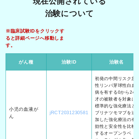
現在公開されている
治験について
※臨床試験IDをクリックす
ると詳細ページへ移動しま
す。
がん種
治験ID
治験名
初発の中間リスク急
性リンパ芽球性白血
病を有する0から24
才の被験者を対象に
標準的な強化療法と
小児の血液が
jRCT2031230581
ブリナツモマブを追
ん
加した強化療法の有
効性と安全性を比較
するオープンラベ