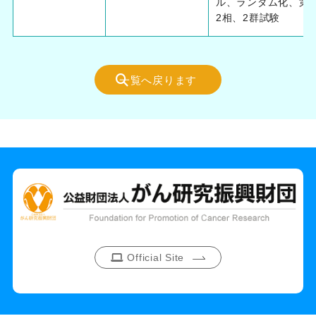
ル、ランダム化、第
2相、2群試験
一覧へ戻ります
Official Site