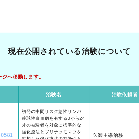
現在公開されている
治験について
ージへ移動します。
D
治験名
治験依頼者
初発の中間リスク急性リンパ
芽球性白血病を有する0から24
才の被験者を対象に標準的な
強化療法とブリナツモマブを
30581
医師主導治験
追加した強化療法の有効性と