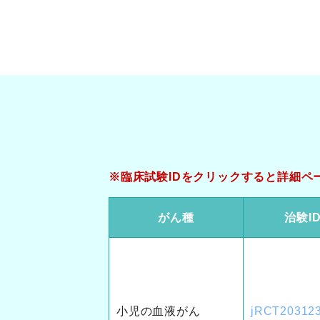
※臨床試験IDをクリックすると詳細ペ
がん種
治験I
小児の血液がん
jRCT20312