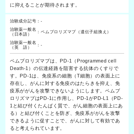
に抑えることが期待されます。
治験成分記号
：
-
治験薬一般名
：
ペムブロリズマブ（遺伝子組換え）
（日本語）
治験薬一般名
：
-
（英 語）
ペムブロリズマブは、PD-1（Programmed cell
Death-1）の伝達経路を阻害する抗体のくすりで
す。PD-1は、免疫系の細胞（T細胞）の表面上に
存在し、がんに対する免疫のはたらきを抑え、免
疫系ががんを攻撃できないようにします。ペムブ
ロリズマブはPD-1に作用し、PD-1がPD-L1（PD-
1と結び付くたんぱく質で、がん細胞の表面上にあ
る）と結び付くことを防ぎ、免疫系ががんを攻撃
できるように促すことで、がんに対して有効であ
ると考えられています。