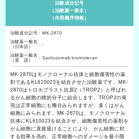
治験成分記号
（治験薬一般名）
（作用機序情報）
治験成分記号
：
MK-2870
治験薬一般名
：
-
（日本語）
治験薬一般名
：
Sacituzumab tirumotecan
（英 語）
MK-2870はモノクローナル抗体と細胞傷害性の薬
剤であるKL610023を結合させた治験薬です。MK-
2870はトロホブラスト抗原2（TROP2）と呼ばれ
るがん細胞の標的分子に結合します。TROP2の発
現は正常細胞にも幾分みられますが、多くはがん
細胞にみられます。MK-2870は、モノクローナル
抗体にKL610023を結合させ、細胞傷害性の薬剤を
がん細胞に直接届けることにより、がん細胞に対
する効果を高め、正常細胞へのダメージを最小限