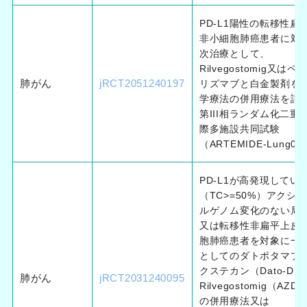
PD-L1陽性の転移性扁
非小細胞肺癌患者に対
次治療として、
Rilvegostomig又は
肺がん
jRCT2051240197
リズマブと白金製剤を
学療法の併用療法を評
第III相ランダム化二重
際多施設共同試験
（ARTEMIDE-Lung02
PD-L1が高発現してい
（TC>=50%）アクシ
ルゲノム変化のない局
又は転移性非扁平上皮
胞肺癌患者を対象に一
としてのダトポタマブ 
クステカン（Dato-DX
肺がん
jRCT2031240095
Rilvegostomig（AZD
の併用療法又は