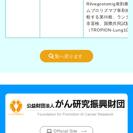
Rilvegostomig単剤
ムブロリズマブ単剤療
較する第III相、ランダ
非盲検、国際共同試験
（TROPION-Lung10）
一覧へ戻ります
Official Site