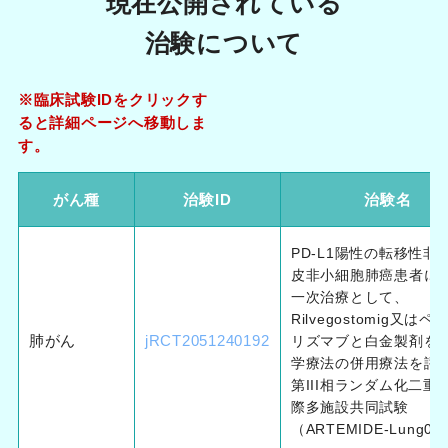
現在公開されている
治験について
※臨床試験IDをクリックす
ると詳細ページへ移動しま
す。
がん種
治験ID
治験名
PD-L1陽性の転移性非
皮非小細胞肺癌患者に
一次治療として、
Rilvegostomig又は
肺がん
jRCT2051240192
リズマブと白金製剤を
学療法の併用療法を評
第III相ランダム化二重
際多施設共同試験
（ARTEMIDE-Lung03