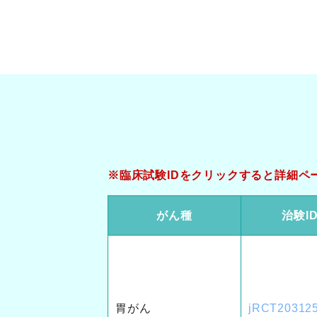
※臨床試験IDをクリックすると詳細ペ
がん種
治験I
胃がん
jRCT20312