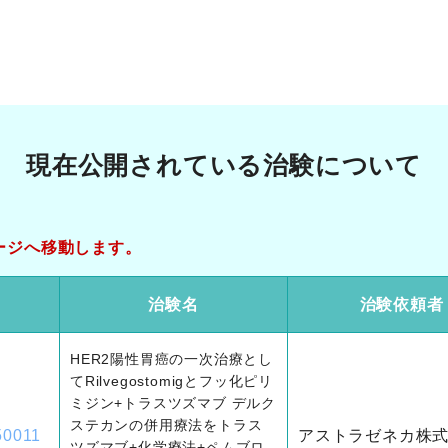
現在公開されている
治験について
ージへ移動します。
D
治験名
治験依頼者
HER2陽性胃癌の一次治療とし
てRilvegostomigとフッ化ピリ
ミジン+トラスツズマブ デルク
ステカンの併用療法をトラス
50011
アストラゼネカ株
ツズマブ+化学療法+ペムブロ