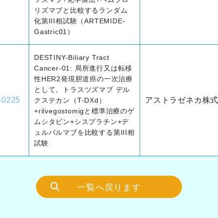
リズマブと比較するランダム
化第III相試験（ARTEMIDE-
Gastric01）
DESTINY-Biliary Tract
Cancer-01: 局所進行又は転移
性HER2発現胆道癌の一次治療
として、トラスツズマブ デル
40225
アストラゼネカ株
クステカン（T-DXd）
+rilvegostomigと標準治療のゲ
ムシタビン+シスプラチン+デ
ュルバルマブを比較する第III相
試験
一覧へ戻ります