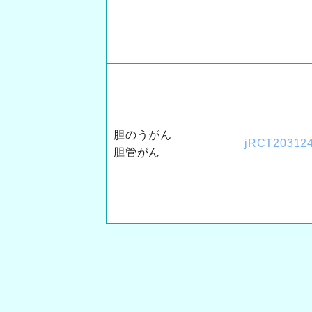
胆のうがん
jRCT20312
胆管がん