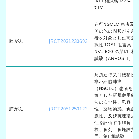
II/III 相試験[M25-
713]
進行NSCLC 患者及び
その他の固形がん患
者を対象とした高選
肺がん
jRCT2031230693
択性ROS1 阻害薬
NVL-520 の第I/II 相
試験（ARROS-1）
局所進行又は転移性
非小細胞肺癌
（NSCLC）患者を対
象とした新規併用療
法の安全性、忍容
肺がん
jRCT2051250123
性、薬物動態、免疫
原性、及び抗腫瘍活
性を評価する非盲
検、多剤、多施設共
同、第II相試験