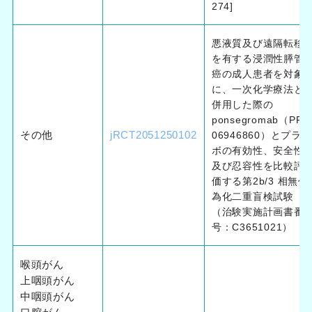
274]
悪液質及び遠隔転移
を有する浸潤性膵管
癌の成人患者を対象
に、一次化学療法と
併用した際の
ponsegromab（PF-
その他
jRCT2051250102
06946860）とプラセ
ボの有効性、安全性
及び忍容性を比較評
価する第2b/3 相無作
為化二重盲検試験
（治験実施計画書番
号：C3651021）
喉頭がん
上咽頭がん
中咽頭がん