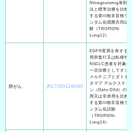
Rilvegostomig単剤療
法と標準治療を比較
する第III相非盲検ラ
ンダム化国際共同試
験（TROPION-
Lung12）
EGFR変異を有する
局所進行又は転移性
NSCLC患者を対象に
一次治療としてオシ
メルチニブとダトポ
タマブ デルクステカ
肺がん
jRCT2031240580
ン（Dato-DXd）の併
用又は非併用を比較
する第III相非盲検ラ
ンダム化試験
（TROPION-
Lung14）