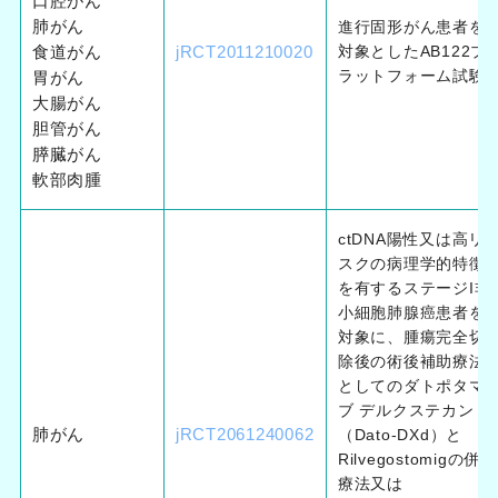
口腔がん
肺がん
進行固形がん患者を
食道がん
jRCT2011210020
対象としたAB122プ
ラットフォーム試験
胃がん
大腸がん
胆管がん
膵臓がん
軟部肉腫
ctDNA陽性又は高リ
スクの病理学的特徴
を有するステージI非
小細胞肺腺癌患者を
対象に、腫瘍完全切
除後の術後補助療法
としてのダトポタマ
ブ デルクステカン
肺がん
jRCT2061240062
（Dato-DXd）と
Rilvegostomigの併用
療法又は