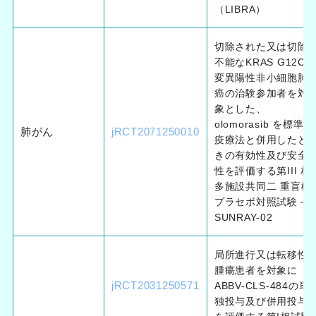
（LIBRA）
切除された又は切除
不能なKRAS G12C
変異陽性非小細胞肺
癌の治験参加者を対
象とした、
olomorasib を標準免
肺がん
jRCT2071250010
疫療法と併用したと
きの有効性及び安全
性を評価する第III 相
多施設共同二 重盲検
プラセボ対照試験－
SUNRAY-02
局所進行又は転移性
腫瘍患者を対象に
jRCT2031250571
ABBV-CLS-484の単
独投与及び併用投与