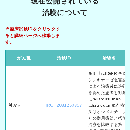
現在公開されている
治験について
※臨床試験IDをクリックす
ると詳細ページへ移動しま
す。
がん種
治験ID
治験名
第3 世代EGFR チロ
シンキナーゼ阻害薬
による治療後に進行
を認めた患者を対象
にtelisotuzumab
肺がん
jRCT2031250357
adizutecan 単剤療法
又はオシメルチニブ
との併用療法と標準
治療を比較する第