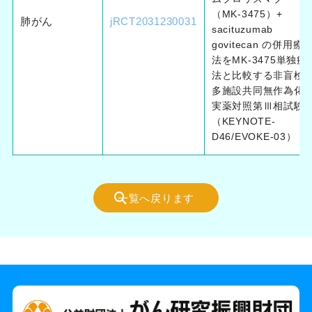
（MK-3475）+
肺がん
jRCT2031230031
sacituzumab
govitecan の併用療
法をMK-3475単独療
法と比較する非盲検
多施設共同無作為化
実薬対照第Ⅲ相試験
（KEYNOTE-
D46/EVOKE-03）
一覧へ戻ります