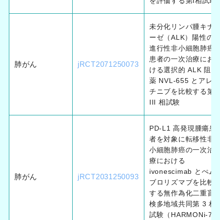
を評価する第I相試験
未分化リンパ腫キナ
ーゼ（ALK）陽性の
進行性非小細胞肺癌
患者の一次治療にお
肺がん
jRCT2071250073
ける選択的 ALK 阻害
薬 NVL-655 とアレ
チニブを比較する第
III 相試験
PD-L1 高発現腫瘍患
者を対象に転移性非
小細胞肺癌の一次治
療における
ivonescimab とぺム
肺がん
jRCT2031250093
ブロリズマブを比較
する無作為化二重盲
検多地域共同第 3 相
試験（HARMONi-7