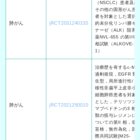
（NSCLC）患者及び
その他の固形がん患
者を対象とした選択
肺がん
jRCT2031240335
的未分化リンパ腫キ
ナーゼ（ALK）阻害
薬NVL-655 の第I/II
相試験（ALKOVE-
1）
治療歴を有するc-Met
過剰発現，EGFR 野
生型，局所進行性/ 転
移性非扁平上皮非小
細胞肺癌患者を対象
とした，テリソツズ
肺がん
jRCT2021250010
マブベドチンの3 種
類の投与レジメンに
ついての第II 相，非
盲検，無作為化，国
際共同試験[M25-