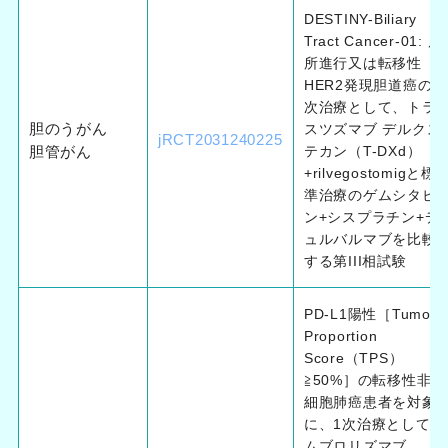
DESTINY-Biliary
Tract Cancer-01: 局
所進行又は転移性
HER2発現胆道癌の一
次治療として、トラ
胆のうがん
スツズマブ デルクス
jRCT2031240225
胆管がん
テカン（T-DXd）
+rilvegostomigと標
準治療のゲムシタビ
ン+シスプラチン+デ
ュルバルマブを比較
する第III相試験
PD-L1陽性［Tumor
Proportion
Score（TPS）
≧50%］の転移性非小
細胞肺癌患者を対象
に、1次治療としてペ
ムブロリズマブ