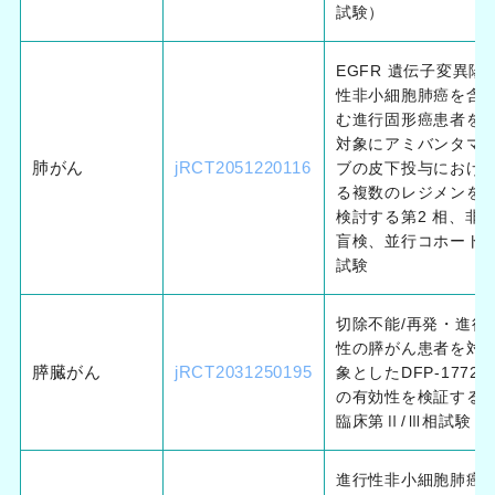
試験）
EGFR 遺伝子変異陽
性非小細胞肺癌を含
む進行固形癌患者を
対象にアミバンタマ
肺がん
jRCT2051220116
ブの皮下投与におけ
る複数のレジメンを
検討する第2 相、非
盲検、並行コホート
試験
切除不能/再発・進行
性の膵がん患者を対
膵臓がん
jRCT2031250195
象としたDFP-17729
の有効性を検証する
臨床第Ⅱ/Ⅲ相試験
進行性非小細胞肺癌