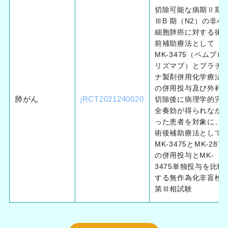
切除可能な病期Ⅱ期-
ⅢB 期（N2）の非小
細胞肺癌に対する術
前補助療法として
MK-3475（ペムブロ
リズマブ）とプラチ
ナ製剤併用化学療法
の併用投与及び外科
肺がん
jRCT2021240020
切除後に病理学的完
全奏効が得られなか
った患者を対象に、
術後補助療法として
MK-3475とMK-2870
の併用投与とMK-
3475単独投与を比較
する無作為化非盲検
第Ⅲ相試験