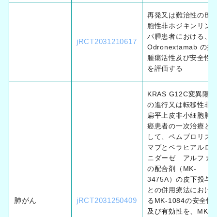
再発又は難治性のB細
胞性非ホジキンリン
パ腫患者における、
jRCT2031210617
Odronextamab の抗
腫瘍活性及び安全性
を評価する
KRAS G12C変異陽性
の進行又は転移性非
扁平上皮非小細胞肺
癌患者の一次治療と
して、ペムブロリズ
マブとベラヒアルロ
ニダーゼ アルファ
の配合剤（MK-
3475A）の皮下投与
との併用療法におけ
肺がん
jRCT2031250409
るMK-1084の安全性
及び有効性を、MK-