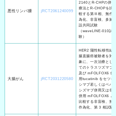
2140とR-CHPの併用
療法とR-CHOPを比
悪性リンパ腫
jRCT2061240099
較する第Ⅲ相、無作
為化、非盲検、多施
設共同試験
（waveLINE-010試
験）
HER2 陽性転移性結
腸直腸癌被験者を対
象に、一次治療とし
てのトラスツズマブ
及び mFOLFOX6 併
大腸がん
jRCT2031220580
用tucatinib をセツキ
シマブ若しくはベバ
シズマブ併用又は非
併用 mFOLFOX6 と
比較する非盲検、無
作為化、第 3 相試験