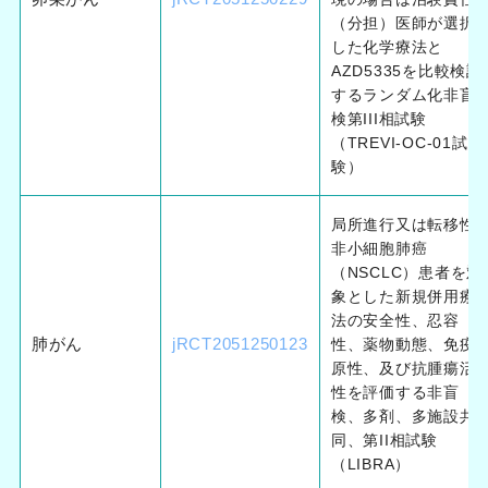
（分担）医師が選択
した化学療法と
AZD5335を比較検討
するランダム化非盲
検第III相試験
（TREVI-OC-01試
験）
局所進行又は転移性
非小細胞肺癌
（NSCLC）患者を対
象とした新規併用療
法の安全性、忍容
肺がん
jRCT2051250123
性、薬物動態、免疫
原性、及び抗腫瘍活
性を評価する非盲
検、多剤、多施設共
同、第II相試験
（LIBRA）