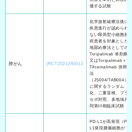
価する試験
化学放射線療法後に
疾患進行が認められ
ない限局型小細胞肺
癌患者を対象とした
地固め療法としての
Toripalimab 単剤療
又はToripalimab＋
肺がん
jRCT2021240012
Tifcemalimab 併用療
法
（JS004/TAB004）
に関するランダム
化、二重盲検、プラ
セボ対照、多地域共
同第III相臨床試験
PD-L1が高発現（PD-
L1発現腫瘍細胞が