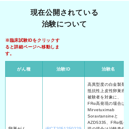
現在公開されている
治験について
※臨床試験IDをクリックす
ると詳細ページへ移動しま
す。
がん種
治験ID
治験名
高異型度の白金製剤
抵抗性上皮性卵巣癌
被験者を対象に、
FRα高発現の場合は
Mirvetuximab
Soravtansineと
AZD5335、FRα低発
卵巣がん
jRCT2051250229
現の場合は治験責任