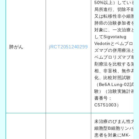
50%以上）している
局所進行、切除不能
又は転移性非小細胞
肺癌の治験参加者を
対象に、一次治療と
してSigvotatug
Vedotinとペムブロリ
肺がん
jRCT2051240299
ズマブの併用療法と
ペムブロリズマブ単
剤療法を比較する第3
相、非盲検、無作為
化、比較対照試験
（Be6A Lung-02試
験）（治験実施計画
書番号：
C5751003）
未治療のびまん性大
細胞型B細胞リンパ腫
患者を対象にMK-