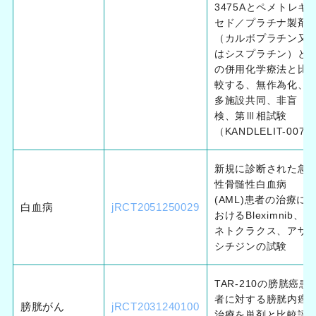
3475Aとペメトレキ
セド／プラチナ製剤
（カルボプラチン又
はシスプラチン）と
の併用化学療法と比
較する、無作為化、
多施設共同、非盲
検、第Ⅲ相試験
（KANDLELIT-007）
新規に診断された急
性骨髄性白血病
(AML)患者の治療に
白血病
jRCT2051250029
おけるBleximnib、ベ
ネトクラクス、アザ
シチジンの試験
TAR-210の膀胱癌患
者に対する膀胱内癌
膀胱がん
jRCT2031240100
治療を単剤と比較評