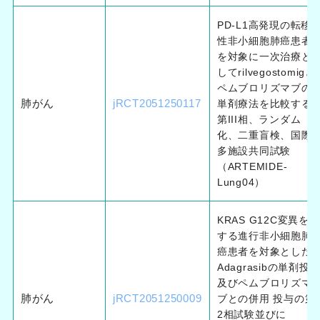
PD-L1高発現の転移
性非小細胞肺癌患者
を対象に一次治療と
してrilvegostomigと
ペムブロリズマブの
肺がん
jRCT2051250117
単剤療法を比較する
第III相、ランダム
化、二重盲検、国際
多施設共同試験
（ARTEMIDE-
Lung04）
KRAS G12C変異を有
する進行非小細胞肺
癌患者を対象とした
Adagrasibの単剤投
及びペムブロリズマ
肺がん
jRCT2051250009
ブとの併用 投与の第
2相試験並びに