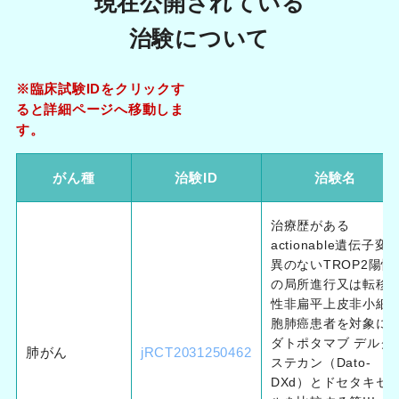
現在公開されている
治験について
※臨床試験IDをクリックす
ると詳細ページへ移動しま
す。
がん種
治験ID
治験名
治療歴がある
actionable遺伝子変
異のないTROP2陽性
の局所進行又は転移
性非扁平上皮非小細
胞肺癌患者を対象に
ダトポタマブ デルク
肺がん
jRCT2031250462
ステカン（Dato-
DXd）とドセタキセ