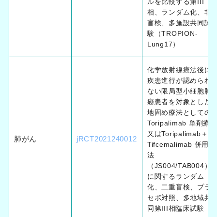
ルを比較する第III
相、ランダム化、非
盲検、多施設共同試
験（TROPION-
Lung17）
化学放射線療法後に
疾患進行が認められ
ない限局型小細胞肺
癌患者を対象とした
地固め療法としての
Toripalimab 単剤療
又はToripalimab＋
肺がん
jRCT2021240012
Tifcemalimab 併用療
法
（JS004/TAB004）
に関するランダム
化、二重盲検、プラ
セボ対照、多地域共
同第III相臨床試験