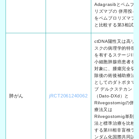
Adagrasibとペムブ
リズマブの 併用投与
をペムブロリズマブ
と比較する第3相試験
ctDNA陽性又は高リ
スクの病理学的特徴
を有するステージI非
小細胞肺腺癌患者を
対象に、腫瘍完全切
除後の術後補助療法
としてのダトポタマ
ブ デルクステカン
肺がん
jRCT2061240062
（Dato-DXd）と
Rilvegostomigの併用
療法又は
Rilvegostomig単剤療
法と標準治療を比較
する第III相非盲検ラ
ンダム化国際共同試